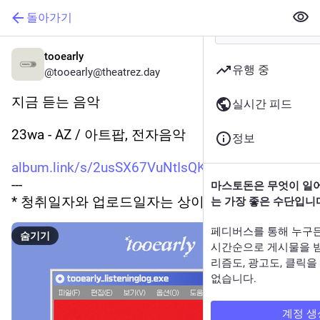
돌아가기
tooearly
유행 중
@tooearly@theatrez.day
지금 듣는 음악
실시간 피드
23wa - AZ / 아트팝, 전자음악
정보
album.link/s/2usSX67VuNtIsQKPz
---
마스토돈은 무엇이 일
* 청취일자와 업로드일자는 상이할 수 있습니다.
는 가장 좋은 수단입니
페디버스를 통해 누구
숨기기
시간순으로 게시물을 
리즘도, 광고도, 클릭
없습니다.
계정 생