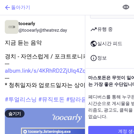
돌아가기
tooearly
유행 중
@tooearly@theatrez.day
지금 듣는 음악
실시간 피드
경치 - 자연스럽게 / 포크트로니카
정보
---
album.link/s/4KRhRD2ZjUIq4Zqkx
---
마스토돈은 무엇이 일
* 청취일자와 업로드일자는 상이할 수 있습니다.
는 가장 좋은 수단입니
페디버스를 통해 누구
#
투얼리스닝
#
뮤직토돈
#
탐라음감회
시간순으로 게시물을 
리즘도, 광고도, 클릭
숨기기
없습니다.
계정 생