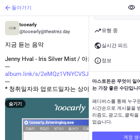
돌아가기
tooearly
유행 중
@tooearly@theatrez.day
지금 듣는 음악
실시간 피드
Jenny Hval - Iris Silver Mist / 아트팝, 엠비언트팝
정보
---
album.link/s/2eMQz1VNYCVSJ8amR
---
마스토돈은 무엇이 일
* 청취일자와 업로드일자는 상이할 수 있습니다.
는 가장 좋은 수단입니
페디버스를 통해 누구
숨기기
시간순으로 게시물을 
리즘도, 광고도, 클릭
없습니다.
계정 생