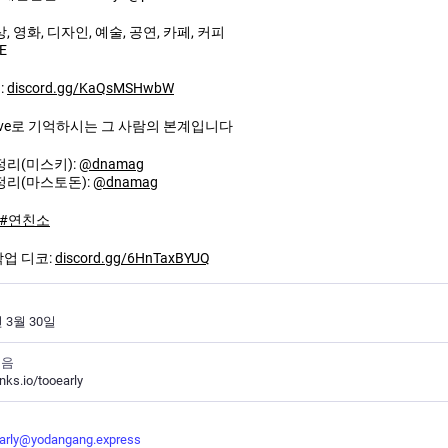
, 영화, 디자인, 예술, 공연, 카페, 커피
E
:
discord.gg/KaQsMSHwbW
native로 기억하시는 그 사람의 본계입니다
정리(미스키):
@
dnamag
정리(마스토돈):
@
dnamag
#
연친소
업 디코:
discord.gg/6HnTaxBYUQ
년 3월 30일
모음
nks.io/tooearly
키
arly@yodangang.express