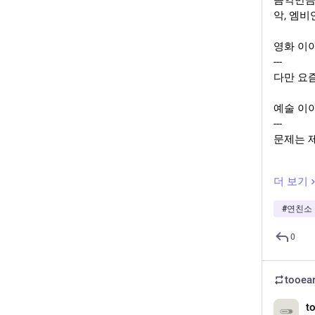
음악만큼은
악, 엠비
영화 이
---
다만 요
예술 이
---
문제는 제
유튜브 
더 보기
---
브이로거
#
연친소
디자인 
0
---
그런데 
@
tooear
tooear
이 계정
t