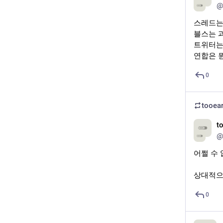
@
각종 프
---
스레드는
아카이브
블스는 
@
tooear
트위터는
연합은 
aadc(
@
aadcm
0
@
aadcma
fakeal
tooear
@
fakeal
t
@
dnama
@
dnama
어쩔 수
@
dnama
상대적으
잘 부탁
0