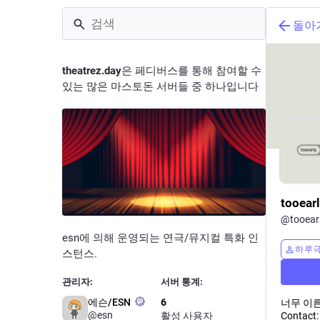
돌아
theatrez.day
은 페디버스를 통해 참여할 수
있는 많은 마스토돈 서버들 중 하나입니다
tooear
@
tooear
esn에 의해 운영되는 연극/뮤지컬 특화 인
하루극
스턴스.
관리자:
서버 통계:
에슨/ESN
6
너무 이른, 
@esn
활성 사용자
Contact