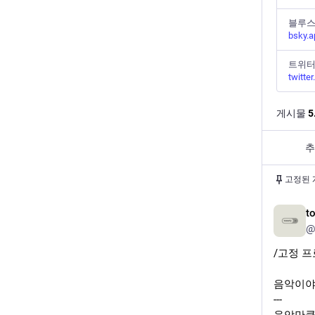
블루
bsky.a
트위
twitte
게시물
5
추
고정된 
t
@
/고정 프
음악이야
---