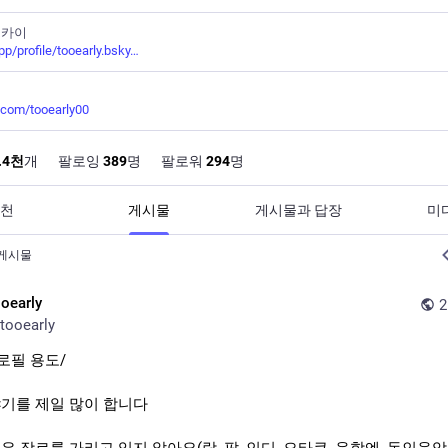
스카이
pp/profile/tooearly.bsky
터
r.com/tooearly00
.4
천
개
팔로잉
389
명
팔로워
294
명
천
게시물
게시물과 답장
미
게시물
ooearly
tooearly
로필 용도/
기를 제일 많이 합니다