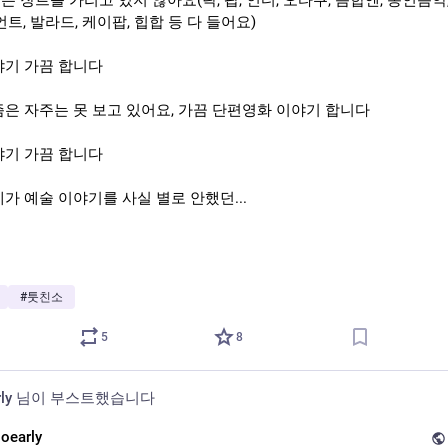
 장르를 가리고 있지 않아요(락, 팝, 인디, 오타쿠, 음합엔, 동인음악
언트, 발라드, 케이팝, 힙합 등 다 들어요)
야기 가끔 합니다
즘은 자주는 못 보고 있어요, 가끔 단편영화 이야기 합니다
야기 가끔 합니다
가 예술 이야기를 사실 별로 안했던...
이야기도 합니다
, 여행유튜버 위주로 종종 이야기합니다
#
툿친소
이야기합니다
5
8
디자인은
ly@milkiyatelier.quest
ly
님이 부스트했습니다
이 더 메인입니다!
ooearly