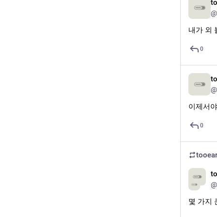
t
@
내가 외 
0
t
@
이제서야
0
tooear
t
@
몇 가지