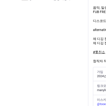
음악, 일상
FUB FRE
디스코드
alter
제 디깅 
제 디깅 
#
툿친소
창작자 작
가입
2024
링크
manyli
미스
@
tooe