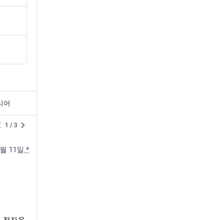
디어
게
1
/
3
시
물
tooearly
2월 11일
*
@tooearly
discord.gg/vm8U7m7RTQ
그림, 디자인, 음악 등
창작자 작업 디코방입니다