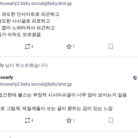
tooearly2.bsky.social@bsky.brid.gy
로젝트/매거진 계정들이 있습니다
 과도한 인사이트로 피곤하고
:
과도한 시사글로 피로하고
ly0
 앱이 느려터져서 피곤하고
뭔가 아직도 모르겠음
엠비언트아메리카나):
ag@planet.moe
4
1
g@it.21stcentury.day
ity(진짜가짜찾기):
ly
님이 부스트했습니다
itymag
ooearly
tooearly2.bsky.social@bsky.brid.gy
g(대중매거진):
g@daydream.ink
 없긴한데 블스는 부정적 시사이슈글이 너무 많이 보이는거 같음
g@marimo.ooo
로 그림계, 덕질계들이 쓰는 글이 묻히는 감이 있는 느낌
드립니다!
4
1